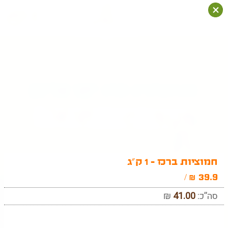
ד
ד
ד
×
0
חמוציות ברכז - 1 ק"ג
39.9
₪ /
סה”כ:
41.00
₪