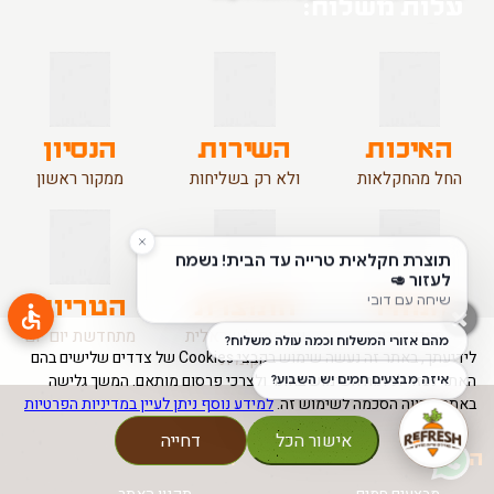
עלות משלוח:
מעל 300 ₪ - חינם
200 -300 ₪ - 15 ₪
100 -200 ₪ - 25 ₪
להצטרפות
האיכות
השירות
הנסיון
החל מהחקלאות
ולא רק בשליחות
ממקור ראשון
המחיר
התוצרת
הטריות
תמיד סביר
עדיפות לישראלית
מתחדשת יום יום
לידיעתך, באתר זה נעשה שימוש בקבצי Cookies של צדדים שלישים בהם
מקומית
האתר נעזר לניתוח השימוש באתר ולצרכי פרסום מותאם. המשך גלישה
באתר מהווה הסכמה לשימוש זה.
למידע נוסף ניתן לעיין במדיניות הפרטיות
אישור הכל
דחייה
החנות
אודותינו